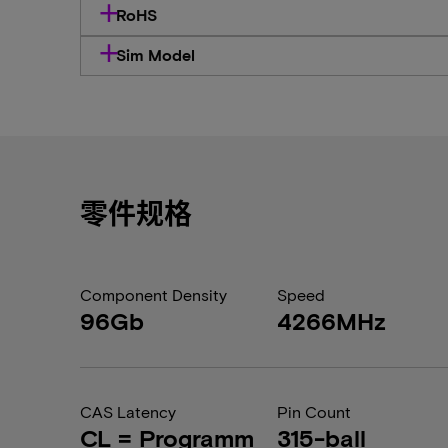
RoHS
Sim Model
零件规格
Component Density
Speed
96Gb
4266MHz
CAS Latency
Pin Count
CL = Programm
315-ball