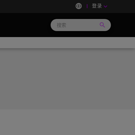
language
登录
keyboard_arrow_down
search
Search
Micron
Technology