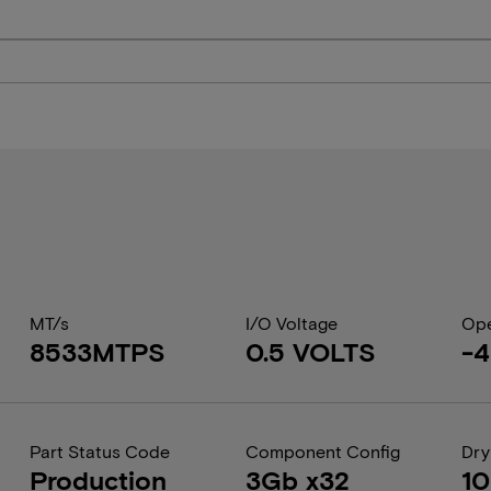
MT/s
I/O Voltage
Ope
8533MTPS
0.5 VOLTS
-4
Part Status Code
Component Config
Dry
Production
3Gb x32
1