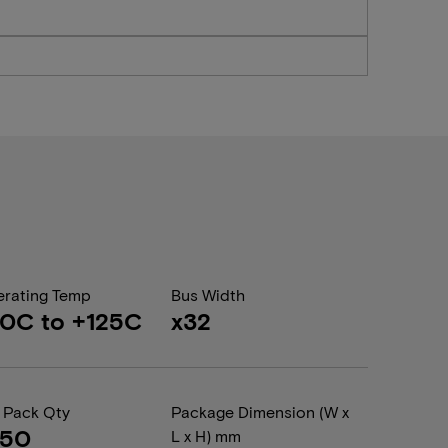
rating Temp
Bus Width
0C to +125C
x32
 Pack Qty
Package Dimension (W x
050
L x H) mm