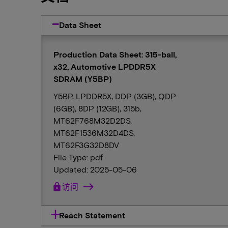
Data Sheet
Production Data Sheet: 315-ball,
x32, Automotive LPDDR5X
SDRAM (Y5BP)
Y5BP, LPDDR5X, DDP (3GB), QDP
(6GB), 8DP (12GB), 315b,
MT62F768M32D2DS,
MT62F1536M32D4DS,
MT62F3G32D8DV
File Type: pdf
Updated: 2025-05-06
lock
访问
Reach Statement