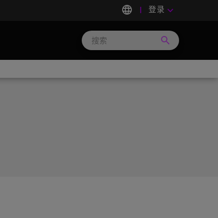
language
登录
keyboard_arrow_down
search
Search
Micron
Technology