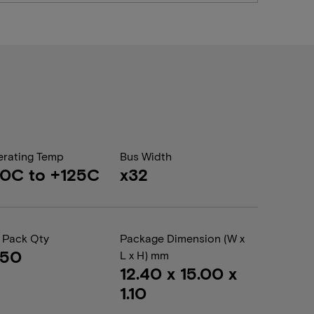
rating Temp
Bus Width
0C to +125C
x32
 Pack Qty
Package Dimension (W x
050
L x H) mm
12.40 x 15.00 x
1.10