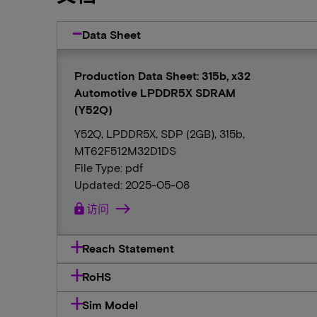
Data Sheet
Production Data Sheet: 315b, x32
Automotive LPDDR5X SDRAM
(Y52Q)
Y52Q, LPDDR5X, SDP (2GB), 315b,
MT62F512M32D1DS
File Type: pdf
Updated: 2025-05-08
lock
访问
Reach Statement
RoHS
Sim Model