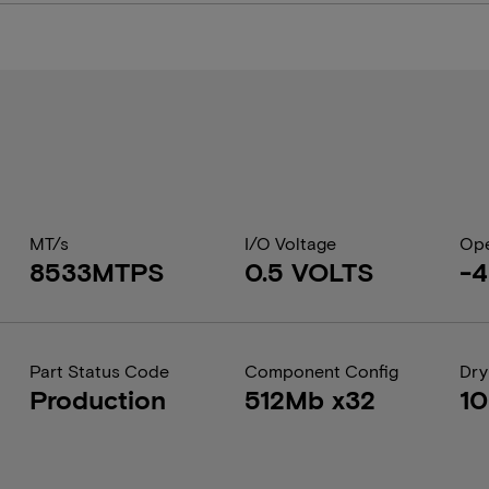
MT/s
I/O Voltage
Ope
8533MTPS
0.5 VOLTS
-4
Part Status Code
Component Config
Dry
Production
512Mb x32
1