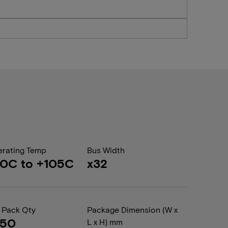
rating Temp
Bus Width
0C to +105C
x32
 Pack Qty
Package Dimension (W x
050
L x H) mm