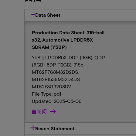
Data Sheet
Production Data Sheet: 315-ball,
x32, Automotive LPDDR5X
SDRAM (Y5BP)
Y5BP, LPDDR5X, DDP (3GB), QDP
(6GB), 8DP (12GB), 315b,
MT62F768M32D2DS,
MT62F1536M32D4DS,
MT62F3G32D8DV
File Type: pdf
Updated: 2025-05-06
lock
访问
Reach Statement