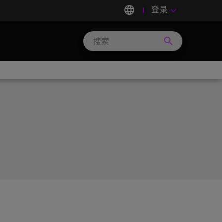
language
登录
keyboard_arrow_down
search
Search
Micron
Technology