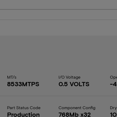
MT/s
I/O Voltage
Ope
8533MTPS
0.5 VOLTS
-4
Part Status Code
Component Config
Dry
Production
768Mb x32
1