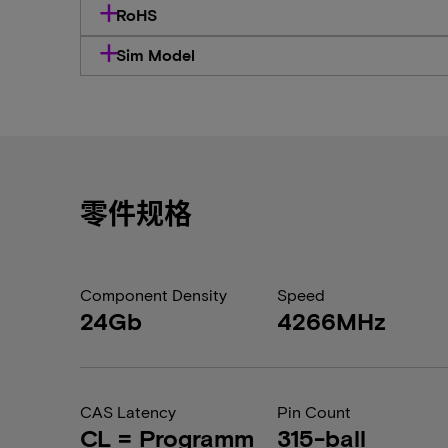
RoHS
Sim Model
零件规格
Component Density
Speed
24Gb
4266MHz
CAS Latency
Pin Count
CL = Programm
315-ball