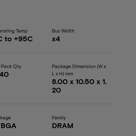
rating Temp
Bus Width
C to +95C
x4
 Pack Qty
Package Dimension (W x
440
L x H) mm
8.00 x 10.50 x 1.
20
ckage
Family
FBGA
DRAM