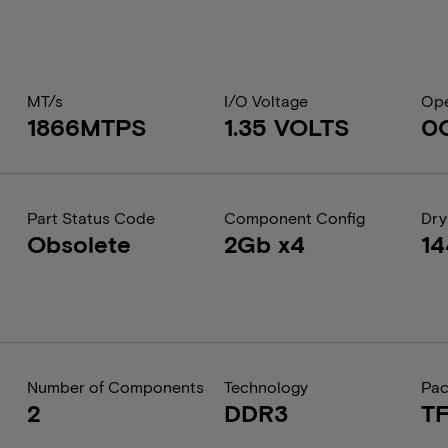
MT/s
I/O Voltage
Ope
1866MTPS
1.35 VOLTS
0
Part Status Code
Component Config
Dry
Obsolete
2Gb x4
1
Number of Components
Technology
Pa
2
DDR3
T