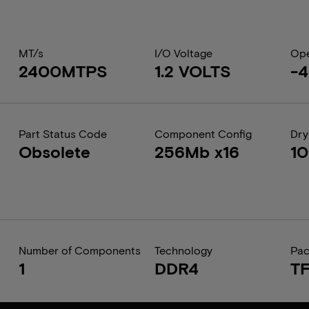
MT/s
I/O Voltage
Ope
2400MTPS
1.2 VOLTS
-
Part Status Code
Component Config
Dry
Obsolete
256Mb x16
1
Number of Components
Technology
Pa
1
DDR4
T