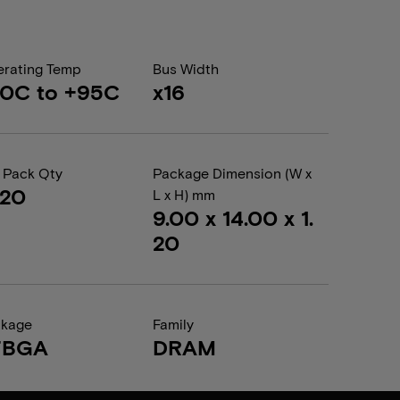
rating Temp
Bus Width
40C to +95C
x16
 Pack Qty
Package Dimension (W x
020
L x H) mm
9.00 x 14.00 x 1.
20
ckage
Family
FBGA
DRAM