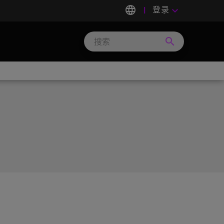
language
登录
keyboard_arrow_down
search
Search
Micron
Technology