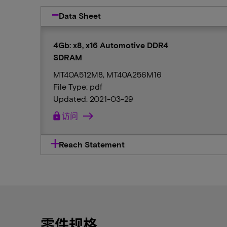
Data Sheet
4Gb: x8, x16 Automotive DDR4
SDRAM
MT40A512M8, MT40A256M16
File Type: pdf
Updated: 2021-03-29
lock
访问
Reach Statement
零件规格