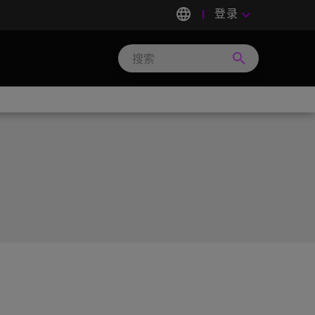
language
登录
keyboard_arrow_down
search
Search
Micron
Technology