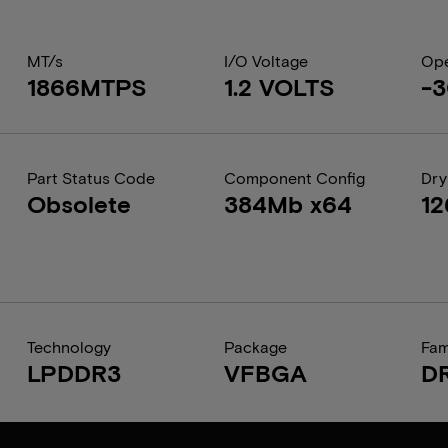
MT/s
I/O Voltage
Ope
1866MTPS
1.2 VOLTS
-3
Part Status Code
Component Config
Dry
Obsolete
384Mb x64
1
Technology
Package
Fam
LPDDR3
VFBGA
D