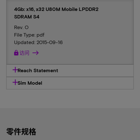
4Gb: x16, x32 U80M Mobile LPDDR2
SDRAM S4
Rev. O
File Type: pdf
Updated: 2015-09-16
lock
访问
Reach Statement
Sim Model
零件规格