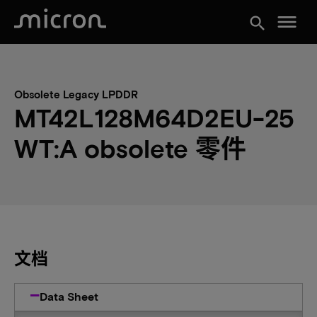
menu
search
Obsolete Legacy LPDDR
MT42L128M64D2EU-25
WT:A obsolete 零件
文档
Data Sheet