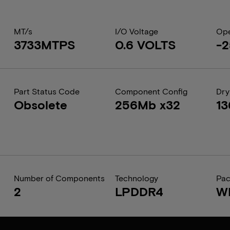
MT/s
I/O Voltage
Ope
3733MTPS
0.6 VOLTS
-2
Part Status Code
Component Config
Dry
Obsolete
256Mb x32
1
Number of Components
Technology
Pa
2
LPDDR4
W