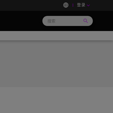
language
登录
keyboard_arrow_down
search
Search
Micron
Technology