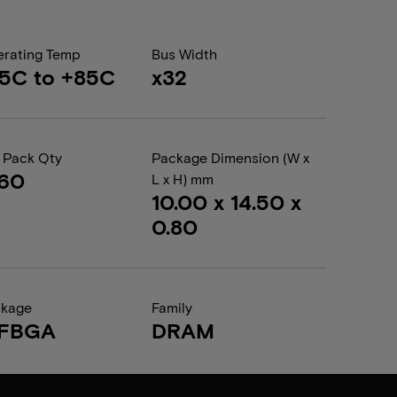
rating Temp
Bus Width
5C to +85C
x32
 Pack Qty
Package Dimension (W x
360
L x H) mm
10.00 x 14.50 x
0.80
ckage
Family
FBGA
DRAM