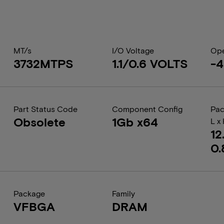
MT/s
I/O Voltage
Ope
3732MTPS
1.1/0.6 VOLTS
-4
Part Status Code
Component Config
Pac
Obsolete
1Gb x64
L x
12
0.
Package
Family
VFBGA
DRAM