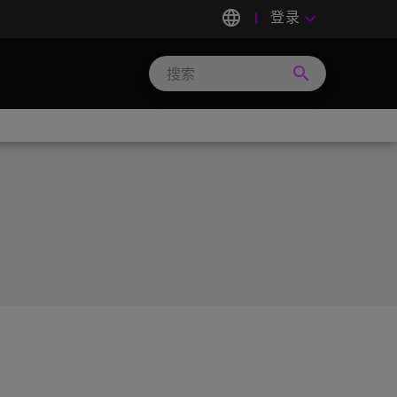
language
登录
keyboard_arrow_down
search
Search
Micron
Technology