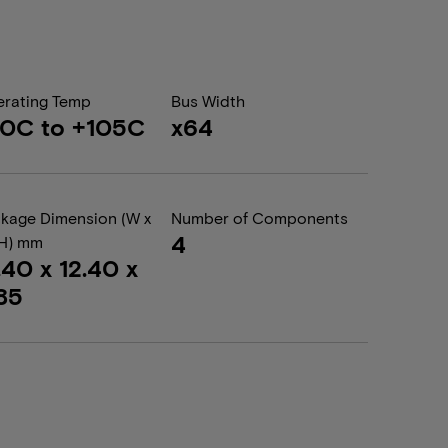
rating Temp
Bus Width
0C to +105C
x64
kage Dimension (W x
Number of Components
4
 H) mm
.40 x 12.40 x
85