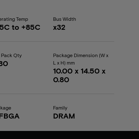
rating Temp
Bus Width
5C to +85C
x32
 Pack Qty
Package Dimension (W x
80
L x H) mm
10.00 x 14.50 x
0.80
ckage
Family
FBGA
DRAM