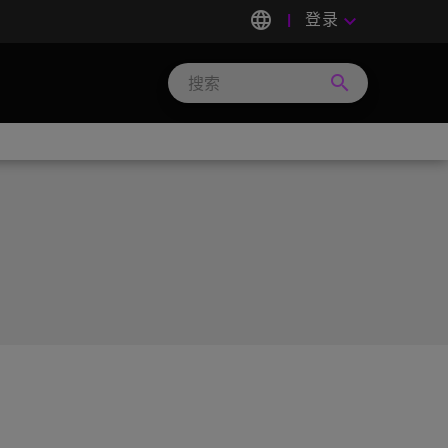
language
登录
keyboard_arrow_down
search
Search
Micron
Technology