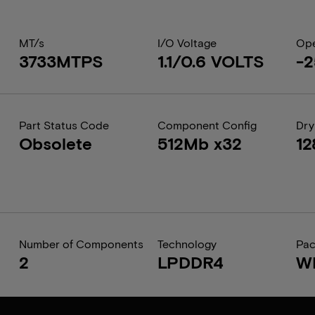
MT/s
I/O Voltage
Ope
3733MTPS
1.1/0.6 VOLTS
-2
Part Status Code
Component Config
Dry
Obsolete
512Mb x32
12
Number of Components
Technology
Pa
2
LPDDR4
W