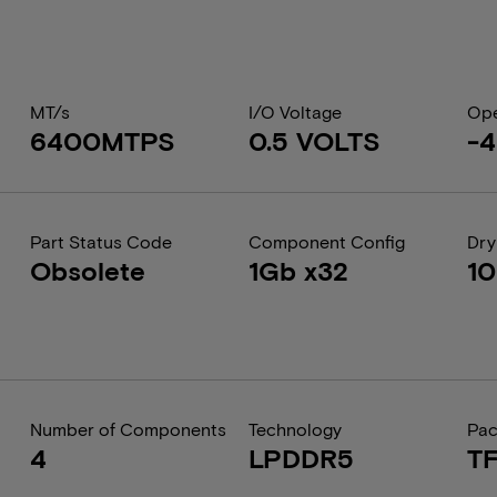
MT/s
I/O Voltage
Ope
6400MTPS
0.5 VOLTS
-
Part Status Code
Component Config
Dry
Obsolete
1Gb x32
1
Number of Components
Technology
Pa
4
LPDDR5
T