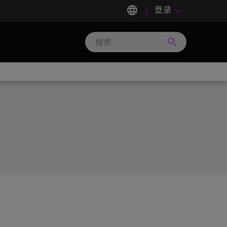
language
登录
keyboard_arrow_down
search
Search
Micron
Technology