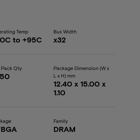
rating Temp
Bus Width
40C to +95C
x32
 Pack Qty
Package Dimension (W x
050
L x H) mm
12.40 x 15.00 x
1.10
ckage
Family
FBGA
DRAM