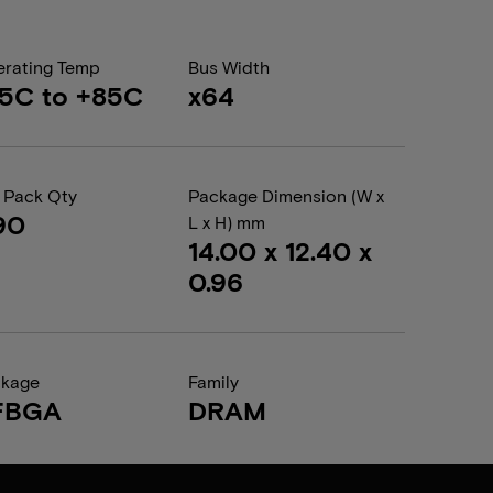
rating Temp
Bus Width
5C to +85C
x64
 Pack Qty
Package Dimension (W x
90
L x H) mm
14.00 x 12.40 x
0.96
ckage
Family
FBGA
DRAM