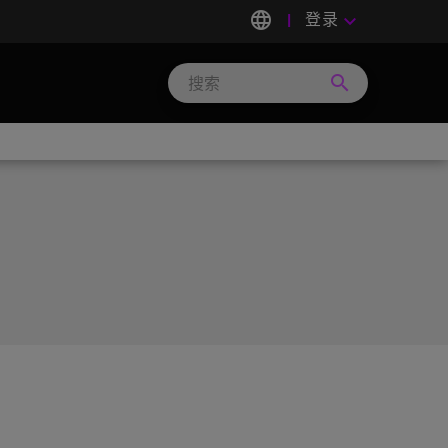
language
登录
keyboard_arrow_down
search
Search
Micron
Technology