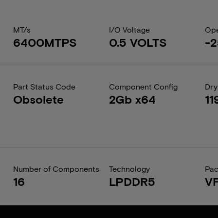
MT/s
I/O Voltage
Ope
6400MTPS
0.5 VOLTS
-2
Part Status Code
Component Config
Dry
Obsolete
2Gb x64
11
Number of Components
Technology
Pa
16
LPDDR5
V