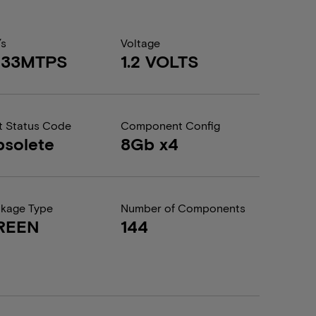
/s
Voltage
933MTPS
1.2 VOLTS
t Status Code
Component Config
solete
8Gb x4
kage Type
Number of Components
REEN
144