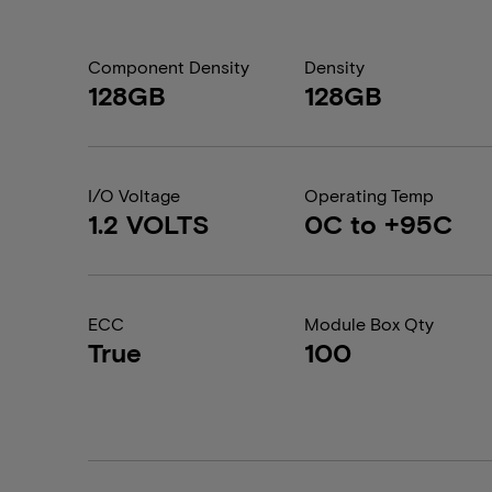
Component Density
Density
128GB
128GB
I/O Voltage
Operating Temp
1.2 VOLTS
0C to +95C
ECC
Module Box Qty
True
100