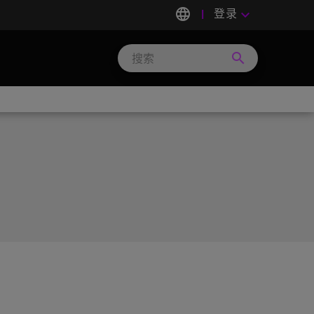
language
登录
keyboard_arrow_down
search
Search
Micron
Technology