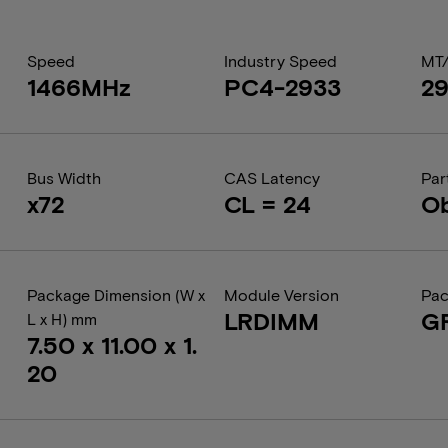
Speed
Industry Speed
MT
1466MHz
PC4-2933
2
Bus Width
CAS Latency
Par
x72
CL = 24
Ob
Package Dimension (W x
Module Version
Pac
LRDIMM
G
L x H) mm
7.50 x 11.00 x 1.
20