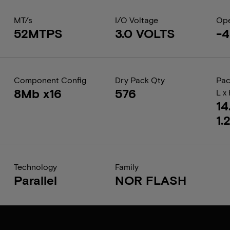
MT/s
I/O Voltage
Ope
52MTPS
3.0 VOLTS
-4
Component Config
Dry Pack Qty
Pac
8Mb x16
576
L x
14
1.
Technology
Family
Parallel
NOR FLASH