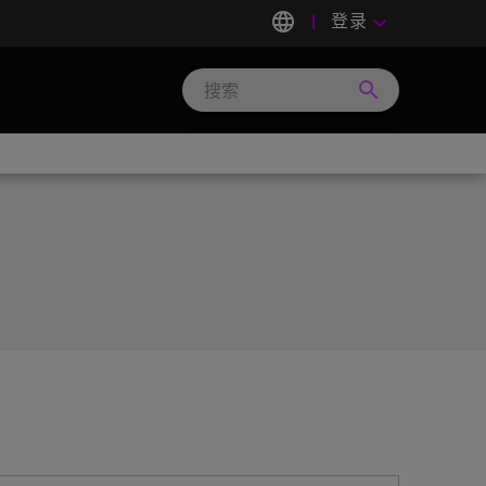
language
登录
keyboard_arrow_down
search
Search
Micron
Technology