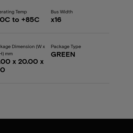
rating Temp
Bus Width
0C to +85C
x16
kage Dimension (W x
Package Type
GREEN
 H) mm
.00 x 20.00 x
20