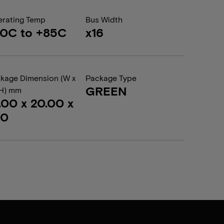
rating Temp
Bus Width
0C to +85C
x16
kage Dimension (W x
Package Type
GREEN
 H) mm
.00 x 20.00 x
20