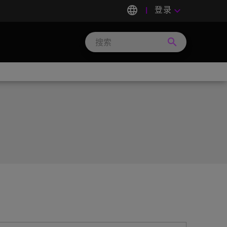
language
登录
keyboard_arrow_down
search
Search
Micron
Technology