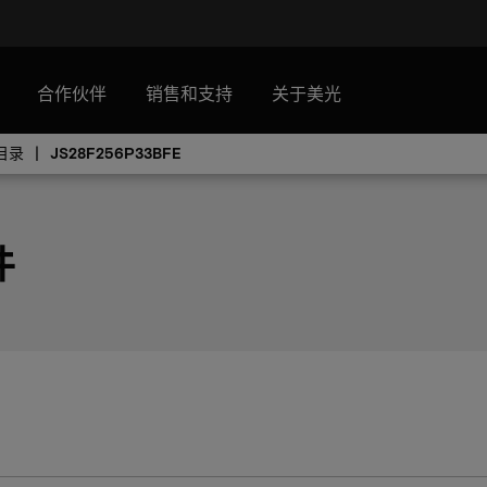
合作伙伴
销售和支持
关于美光
目录
JS28F256P33BFE
件