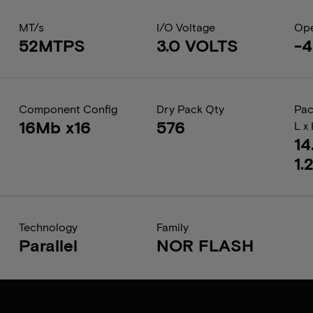
MT/s
I/O Voltage
Ope
52MTPS
3.0 VOLTS
-4
Component Config
Dry Pack Qty
Pac
16Mb x16
576
L x
14
1.
Technology
Family
Parallel
NOR FLASH