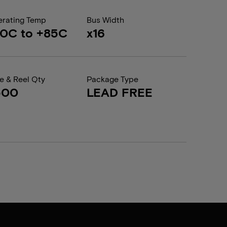
rating Temp
Bus Width
0C to +85C
x16
e & Reel Qty
Package Type
500
LEAD FREE