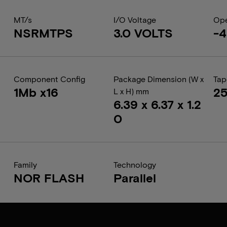
MT/s
I/O Voltage
Ope
NSRMTPS
3.0 VOLTS
-4
Component Config
Package Dimension (W x
Tap
1Mb x16
2
L x H) mm
6.39 x 6.37 x 1.2
0
Family
Technology
NOR FLASH
Parallel