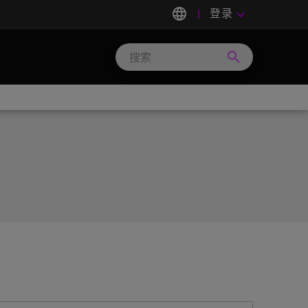
language
登录
keyboard_arrow_down
search
Search
Micron
Technology