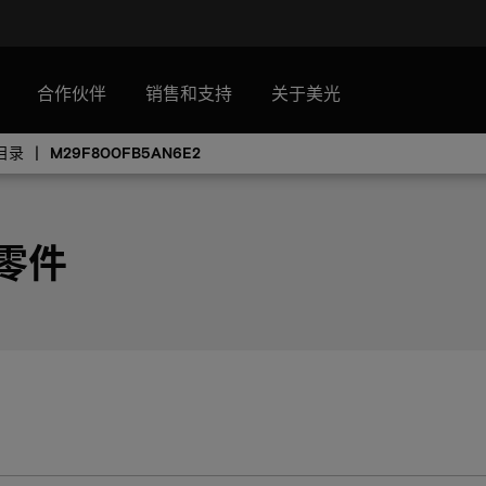
合作伙伴
销售和支持
关于美光
目录
M29F800FB5AN6E2
 零件