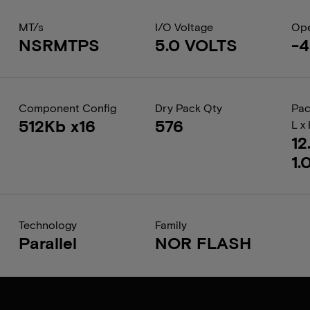
MT/s
I/O Voltage
Ope
NSRMTPS
5.0 VOLTS
-4
Component Config
Dry Pack Qty
Pac
512Kb x16
576
L x
12
1.
Technology
Family
Parallel
NOR FLASH