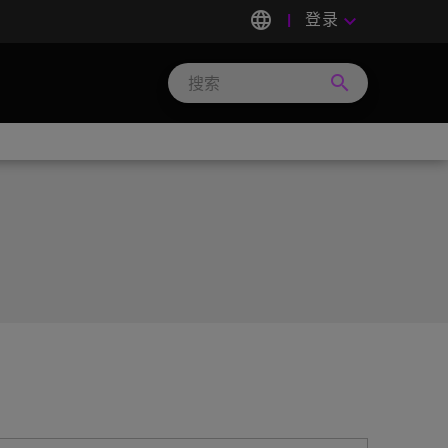
language
登录
keyboard_arrow_down
search
Search
Micron
Technology