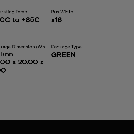
rating Temp
Bus Width
0C to +85C
x16
kage Dimension (W x
Package Type
GREEN
 H) mm
.00 x 20.00 x
00