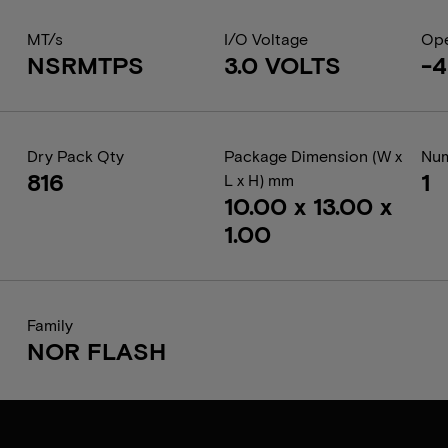
MT/s
I/O Voltage
Ope
NSRMTPS
3.0 VOLTS
-4
Dry Pack Qty
Package Dimension (W x
Num
816
1
L x H) mm
10.00 x 13.00 x
1.00
Family
NOR FLASH