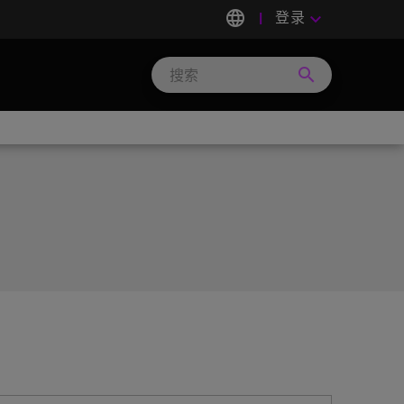
language
登录
keyboard_arrow_down
search
Search
Micron
Technology