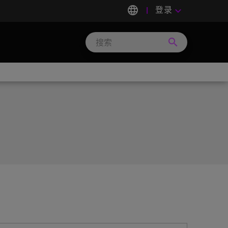
language
登录
keyboard_arrow_down
search
Search
Micron
Technology