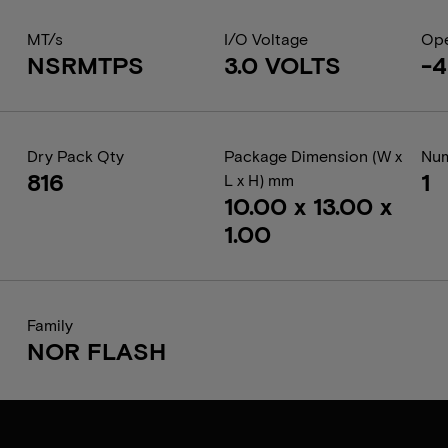
MT/s
I/O Voltage
Ope
NSRMTPS
3.0 VOLTS
-4
Dry Pack Qty
Package Dimension (W x
Num
816
1
L x H) mm
10.00 x 13.00 x
1.00
Family
NOR FLASH