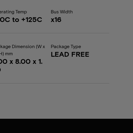
rating Temp
Bus Width
0C to +125C
x16
kage Dimension (W x
Package Type
LEAD FREE
 H) mm
00 x 8.00 x 1.
0