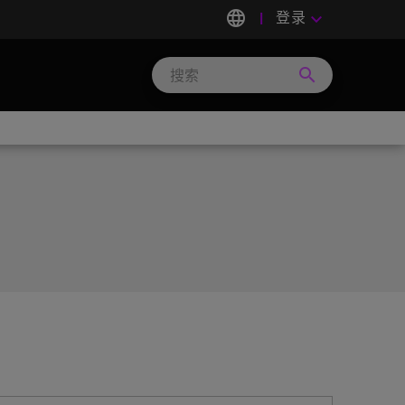
language
登录
keyboard_arrow_down
search
Search
Micron
Technology