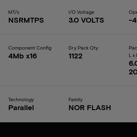
MT/s
I/O Voltage
Ope
NSRMTPS
3.0 VOLTS
-4
Component Config
Dry Pack Qty
Pac
4Mb x16
1122
L x
6.
2
Technology
Family
Parallel
NOR FLASH