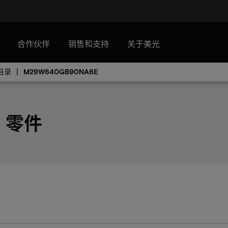
合作伙伴
销售和支持
关于美光
目录
M29W640GB90NA6E
E 零件