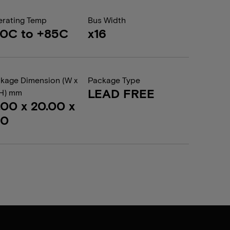
rating Temp
Bus Width
0C to +85C
x16
kage Dimension (W x
Package Type
LEAD FREE
 H) mm
.00 x 20.00 x
20