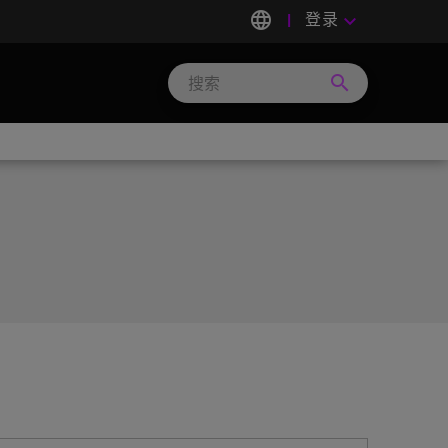
language
登录
keyboard_arrow_down
search
Search
Micron
Technology