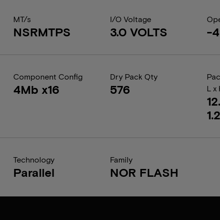
MT/s
I/O Voltage
Ope
NSRMTPS
3.0 VOLTS
-4
Component Config
Dry Pack Qty
Pac
4Mb x16
576
L x
12
1.
Technology
Family
Parallel
NOR FLASH