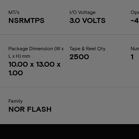
MT/s
I/O Voltage
Ope
NSRMTPS
3.0 VOLTS
-4
Package Dimension (W x
Tape & Reel Qty
Num
2500
1
L x H) mm
10.00 x 13.00 x
1.00
Family
NOR FLASH