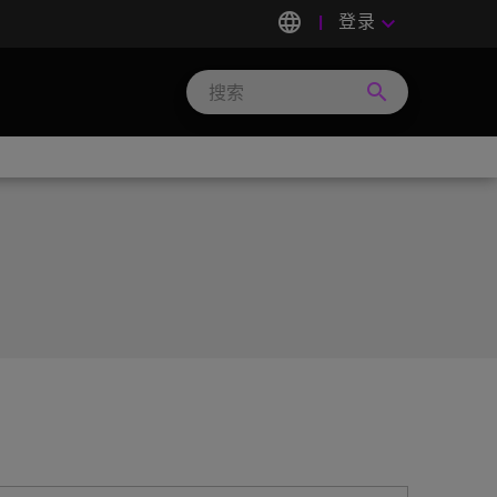
language
登录
keyboard_arrow_down
search
Search
Micron
Technology