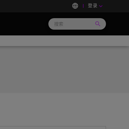
language
登录
keyboard_arrow_down
search
Search
Micron
Technology