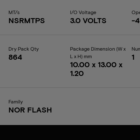
MT/s
I/O Voltage
Ope
NSRMTPS
3.0 VOLTS
-4
Dry Pack Qty
Package Dimension (W x
Num
864
1
L x H) mm
10.00 x 13.00 x
1.20
Family
NOR FLASH