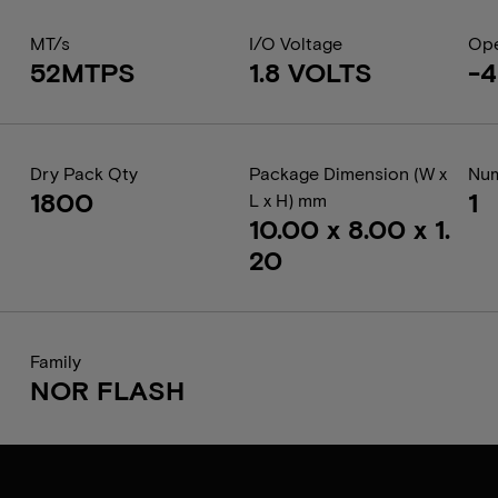
MT/s
I/O Voltage
Ope
52MTPS
1.8 VOLTS
-4
Dry Pack Qty
Package Dimension (W x
Num
1800
1
L x H) mm
10.00 x 8.00 x 1.
20
Family
NOR FLASH