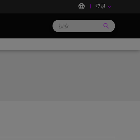
language
登录
keyboard_arrow_down
search
Search
Micron
Technology