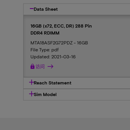
Data Sheet
16GB (x72, ECC, DR) 288 Pin
DDR4 RDIMM
MTA18ASF2G72PDZ - 16GB
File Type: pdf
Updated: 2021-03-16
lock
访问
Reach Statement
Sim Model