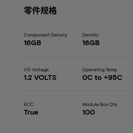
零件规格
Component Density
Density
16GB
16GB
I/O Voltage
Operating Temp
1.2 VOLTS
0C to +95C
ECC
Module Box Qty
True
100