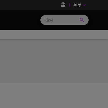
language
登录
keyboard_arrow_down
search
Search
Micron
Technology