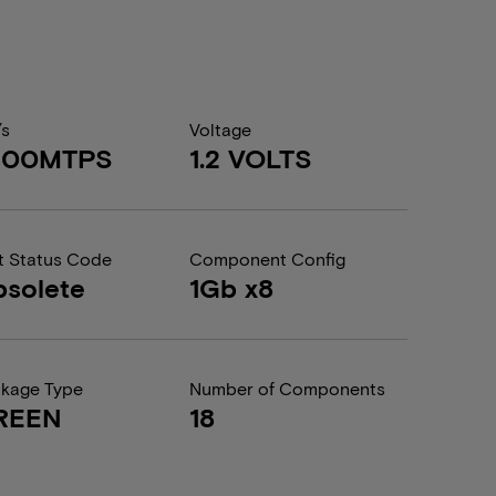
/s
Voltage
400MTPS
1.2 VOLTS
t Status Code
Component Config
solete
1Gb x8
kage Type
Number of Components
REEN
18