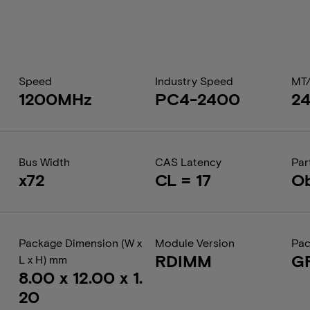
Speed
Industry Speed
MT
1200MHz
PC4-2400
2
Bus Width
CAS Latency
Par
x72
CL = 17
Ob
Package Dimension (W x
Module Version
Pac
RDIMM
G
L x H) mm
8.00 x 12.00 x 1.
20