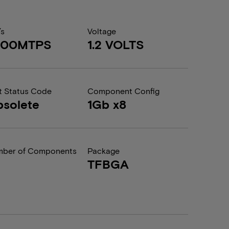
/s
Voltage
200MTPS
1.2 VOLTS
t Status Code
Component Config
solete
1Gb x8
ber of Components
Package
TFBGA