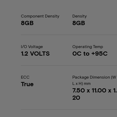
Component Density
Density
8GB
8GB
I/O Voltage
Operating Temp
1.2 VOLTS
0C to +95C
ECC
Package Dimension (W 
True
L x H) mm
7.50 x 11.00 x 1.
20