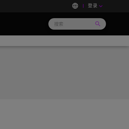
language
登录
keyboard_arrow_down
search
Search
Micron
Technology