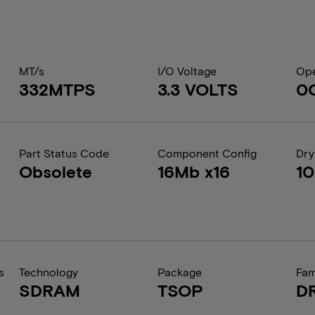
MT/s
I/O Voltage
Ope
332MTPS
3.3 VOLTS
0
Part Status Code
Component Config
Dry
Obsolete
16Mb x16
1
s
Technology
Package
Fam
SDRAM
TSOP
D