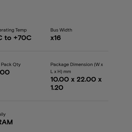
rating Temp
Bus Width
C to +70C
x16
 Pack Qty
Package Dimension (W x
000
L x H) mm
10.00 x 22.00 x
1.20
ily
RAM