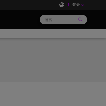
language
登录
keyboard_arrow_down
search
Search
Micron
Technology