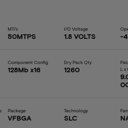
MT/s
I/O Voltage
Ope
50MTPS
1.8 VOLTS
-4
Component Config
Dry Pack Qty
Pac
128Mb x16
1260
L x
9.
0
s
Package
Technology
Fam
VFBGA
SLC
N