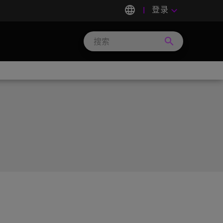
language
登录
keyboard_arrow_down
search
Search
Micron
Technology