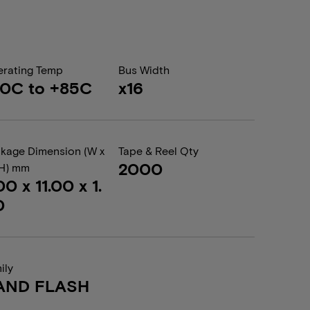
rating Temp
Bus Width
0C to +85C
x16
kage Dimension (W x
Tape & Reel Qty
2000
 H) mm
00 x 11.00 x 1.
0
ily
AND FLASH