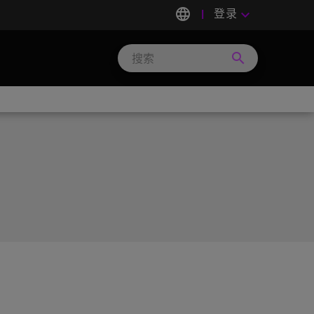
language
登录
keyboard_arrow_down
search
Search
Micron
Technology