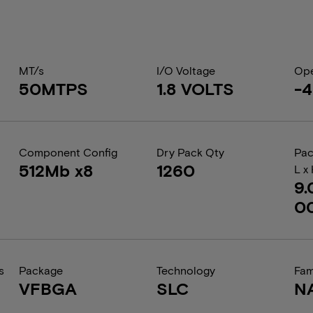
MT/s
I/O Voltage
Ope
50MTPS
1.8 VOLTS
-4
Component Config
Dry Pack Qty
Pac
512Mb x8
1260
L x
9.
0
s
Package
Technology
Fam
VFBGA
SLC
N