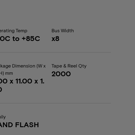
rating Temp
Bus Width
0C to +85C
x8
kage Dimension (W x
Tape & Reel Qty
2000
 H) mm
00 x 11.00 x 1.
0
ily
AND FLASH