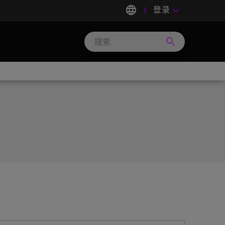
language
登录
keyboard_arrow_down
search
Search
Micron
Technology