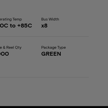
rating Temp
Bus Width
0C to +85C
x8
e & Reel Qty
Package Type
000
GREEN