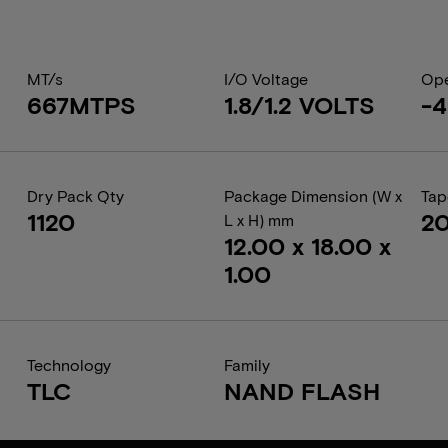
MT/s
I/O Voltage
Ope
667MTPS
1.8/1.2 VOLTS
-4
Dry Pack Qty
Package Dimension (W x
Tap
1120
2
L x H) mm
12.00 x 18.00 x
1.00
Technology
Family
TLC
NAND FLASH