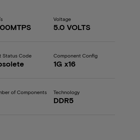
/s
Voltage
200MTPS
5.0 VOLTS
t Status Code
Component Config
solete
1G x16
ber of Components
Technology
DDR5