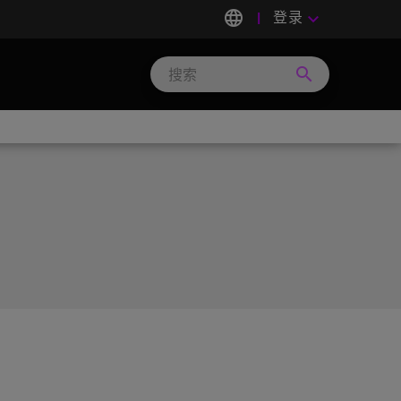
language
登录
keyboard_arrow_down
search
Search
Micron
Technology