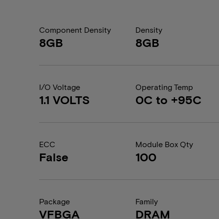
Component Density
Density
8GB
8GB
I/O Voltage
Operating Temp
1.1 VOLTS
0C to +95C
ECC
Module Box Qty
False
100
Package
Family
VFBGA
DRAM