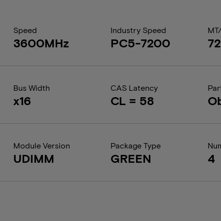
Speed
Industry Speed
MT
3600MHz
PC5-7200
7
Bus Width
CAS Latency
Par
x16
CL = 58
Ob
Module Version
Package Type
Num
UDIMM
GREEN
4