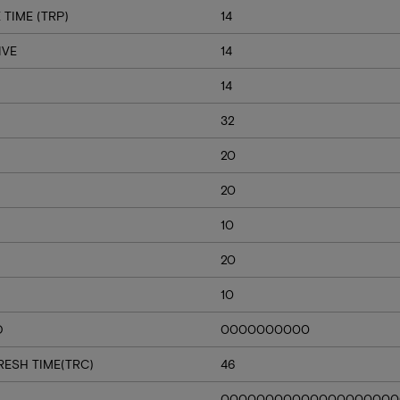
TIME (TRP)
14
IVE
14
14
32
20
20
10
20
10
D
0000000000
RESH TIME(TRC)
46
00000000000000000000