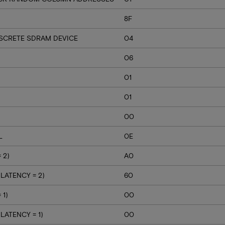
8F
ISCRETE SDRAM DEVICE
04
06
01
01
00
L
0E
 2)
A0
LATENCY = 2)
60
 1)
00
ATENCY = 1)
00