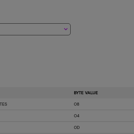
keyboard_arrow_down
BYTE VALUE
TES
08
04
0D