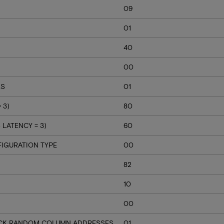
09
01
40
00
LS
01
 3)
80
LATENCY = 3)
60
IGURATION TYPE
00
82
10
00
BACK RANDOM COLUMN ADDRESSES
01