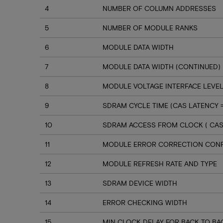
4
NUMBER OF COLUMN ADDRESSES
5
NUMBER OF MODULE RANKS
6
MODULE DATA WIDTH
7
MODULE DATA WIDTH (CONTINUED)
8
MODULE VOLTAGE INTERFACE LEVE
9
SDRAM CYCLE TIME (CAS LATENCY =
10
SDRAM ACCESS FROM CLOCK ( CAS 
11
MODULE ERROR CORRECTION CONF
12
MODULE REFRESH RATE AND TYPE
13
SDRAM DEVICE WIDTH
14
ERROR CHECKING WIDTH
15
MIN CLOCK DELAY FOR BACK TO 