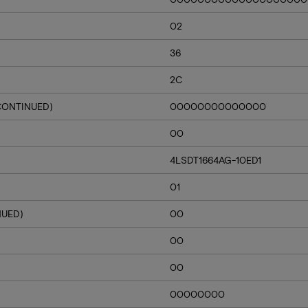
02
36
2C
CONTINUED)
00000000000000
00
4LSDT1664AG-10ED1
01
NUED)
00
00
00
00000000