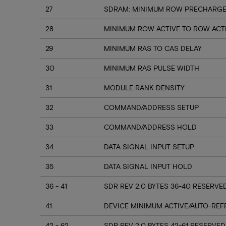
27
SDRAM: MINIMUM ROW PRECHARGE 
28
MINIMUM ROW ACTIVE TO ROW ACT
29
MINIMUM RAS TO CAS DELAY
30
MINIMUM RAS PULSE WIDTH
31
MODULE RANK DENSITY
32
COMMAND/ADDRESS SETUP
33
COMMAND/ADDRESS HOLD
34
DATA SIGNAL INPUT SETUP
35
DATA SIGNAL INPUT HOLD
36 - 41
SDR REV 2.0 BYTES 36-40 RESERVE
41
DEVICE MINIMUM ACTIVE/AUTO-REF
42 - 62
SDR REV 2.0 BYTES 42-61 RESERVED