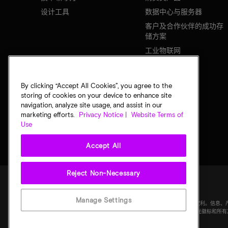
设计工具
数据中心与服务器
客户及合作伙伴的成功存
储方案
工业物联网
移动设备
网络基础设施
By clicking “Accept All Cookies”, you agree to the
storing of cookies on your device to enhance site
navigation, analyze site usage, and assist in our
marketing efforts.
Privacy Notice |
Website Terms of
Use
Accept All
Reject Non-Necessary
法律
隐私声明
销售条款
您的隐私选择
Manage Settings
©
2026
Micron Technology Inc.（美光科技股份有限公司）保留所有权利
均按"原样"提供，无任何形式的保证。图样可能不符合比例。美光、美光徽标和所有其他美光商标均
科技股份有限公司）所有。所有其他商标分别为其各自所有者所有。