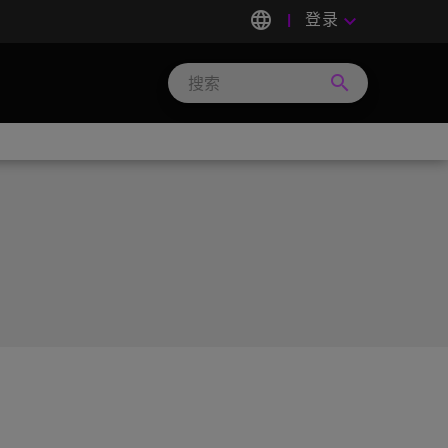
language
登录
keyboard_arrow_down
search
Search
Micron
Technology