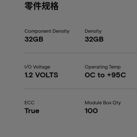
零件规格
Component Density
Density
32GB
32GB
I/O Voltage
Operating Temp
1.2 VOLTS
0C to +95C
ECC
Module Box Qty
True
100