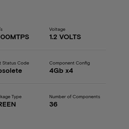
/s
Voltage
400MTPS
1.2 VOLTS
t Status Code
Component Config
solete
4Gb x4
kage Type
Number of Components
REEN
36