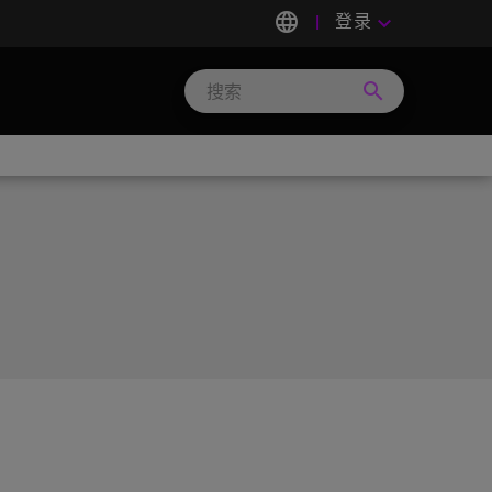
language
登录
keyboard_arrow_down
search
Search
Micron
Technology