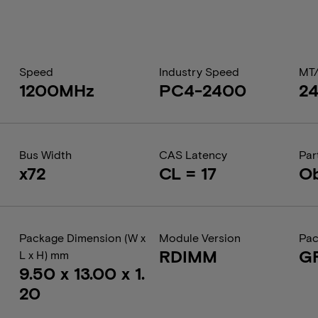
Speed
Industry Speed
MT
1200MHz
PC4-2400
2
Bus Width
CAS Latency
Par
x72
CL = 17
Ob
Package Dimension (W x
Module Version
Pac
RDIMM
G
L x H) mm
9.50 x 13.00 x 1.
20