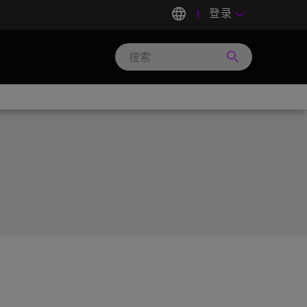
language
登录
keyboard_arrow_down
search
Search
Micron
Technology