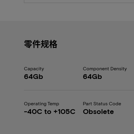
零件规格
Capacity
Component Density
64Gb
64Gb
Operating Temp
Part Status Code
-40C to +105C
Obsolete