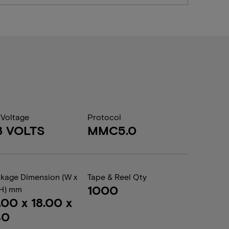
 Voltage
Protocol
3 VOLTS
MMC5.0
kage Dimension (W x
Tape & Reel Qty
1000
 H) mm
.00 x 18.00 x
40