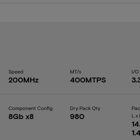
Speed
MT/s
I/O
200MHz
400MTPS
3.
Component Config
Dry Pack Qty
Pac
8Gb x8
980
L x
14
1.