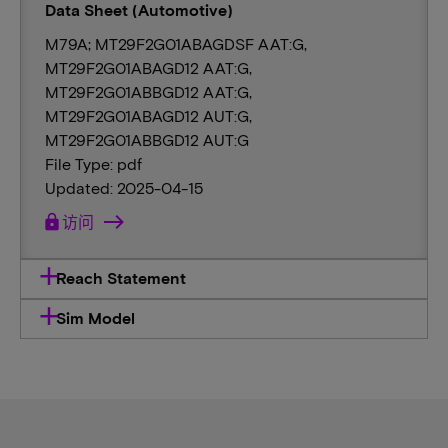
Data Sheet (Automotive)
M79A; MT29F2G01ABAGDSF AAT:G,
MT29F2G01ABAGD12 AAT:G,
MT29F2G01ABBGD12 AAT:G,
MT29F2G01ABAGD12 AUT:G,
MT29F2G01ABBGD12 AUT:G
File Type: pdf
Updated: 2025-04-15
lock
访问
Reach Statement
Sim Model