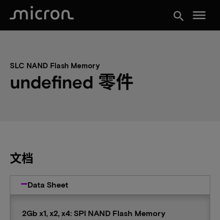
menu
search
SLC NAND Flash Memory
undefined 零件
文档
Data Sheet
2Gb x1, x2, x4: SPI NAND Flash Memory