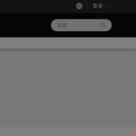
language
登录
keyboard_arrow_down
search
Search
Micron
Technology