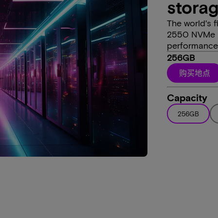
stora
The world's 
2550 NVMe S
performance 
256GB
购买地点
Capacity
256GB