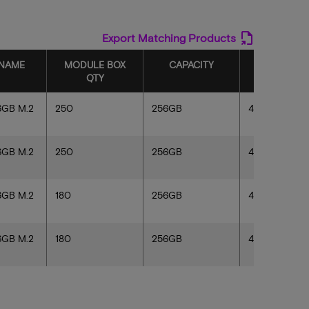
Export Matching Products
 NAME
MODULE BOX
CAPACITY
SEQUENTI
QTY
READ
6GB M.2
250
256GB
4500 MB/s
6GB M.2
250
256GB
4500 MB/s
6GB M.2
180
256GB
4500 MB/s
6GB M.2
180
256GB
4500 MB/s