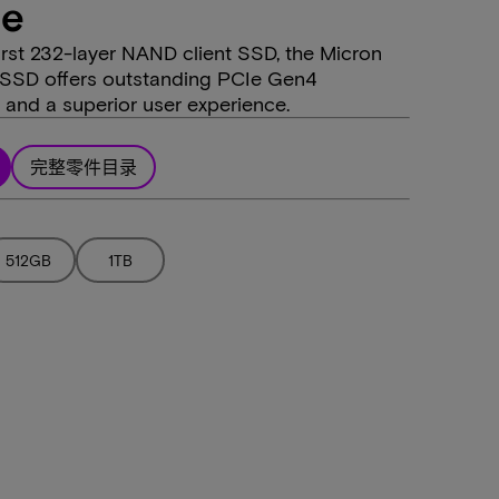
ge
first 232-layer NAND client SSD, the Micron
SD offers outstanding PCIe Gen4
and a superior user experience.
完整零件目录
512GB
1TB