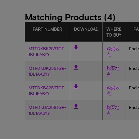
Matching Products (4)
PART NUMBER
DOWNLOAD
WHERE
PA
TO BUY
MTFDKBK256TGE-
购买地
End o
1BL15ABYY
点
MTFDKBK256TGE-
购买地
End o
1BL1AABYY
点
MTFDKBA256TGE-
购买地
End o
1BL15ABYY
点
MTFDKBA256TGE-
购买地
End o
1BL1AABYY
点