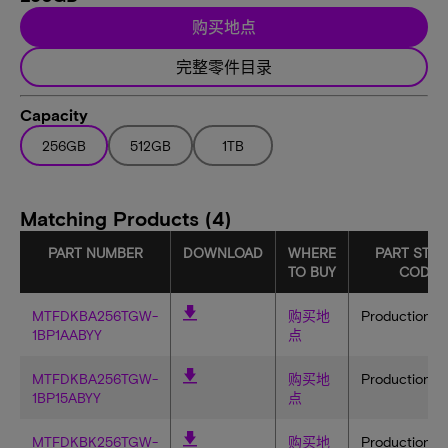
购买地点
完整零件目录
Capacity
256GB
512GB
1TB
Matching Products (4)
PART NUMBER
DOWNLOAD
WHERE
PART STAT
TO BUY
CODE
MTFDKBA256TGW-
购买地
Production
1BP1AABYY
点
MTFDKBA256TGW-
购买地
Production
1BP15ABYY
点
MTFDKBK256TGW-
购买地
Production