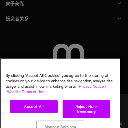
关于美光
投资者关系
联系我们
By clicking “Accept All Cookies”, you agree to the storing of
cookies on your device to enhance site navigation, analyze site
usage, and assist in our marketing efforts.
Privacy Notice |
Website Terms of Use
Accept All
Reject Non-
Necessary
法律
隐私声明
销售条款
您的隐私选择
©
2026
Micron Technology Inc.（美光科技股份有限公司）保留所有权利。信息、产品和/或
Manage Settings