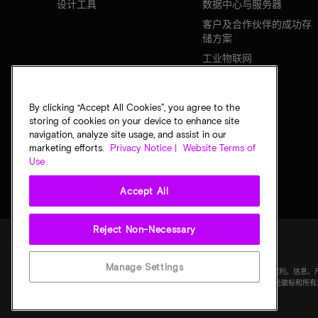
设计工具
数据中心与服务器
客户及合作伙伴的成功存
储方案
工业物联网
移动设备
网络基础设施
By clicking “Accept All Cookies”, you agree to the
storing of cookies on your device to enhance site
navigation, analyze site usage, and assist in our
marketing efforts.
Privacy Notice |
Website Terms of
Use
Accept All
Reject Non-Necessary
法律
隐私声明
销售条款
您的隐私选择
Manage Settings
©
2026
Micron Technology Inc.（美光科技股份有限公司）保留所有权利
均按"原样"提供，无任何形式的保证。图样可能不符合比例。美光、美光徽标和所有其他美光商标均
科技股份有限公司）所有。所有其他商标分别为其各自所有者所有。