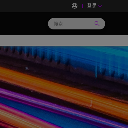
language
登录
keyboard_arrow_down
search
Search
Micron
Technology