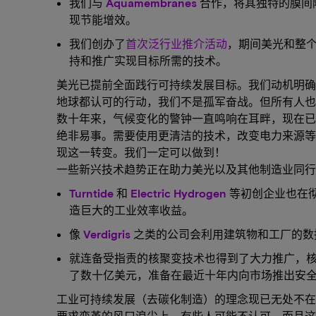
我们与
Aquamembranes
合作，将其独特的膜间
现节能增效。
我们创办了
首次泛行业推介活动
，期间美光和整
持和推广实现目标所需的技术。
美光已提前全面践行可持续发展目标。我们动机明确
地球都认可的行动，我们不是孤军奋战。但所有人也
数十年来，气候变化的警钟一直鸣响在耳畔，现在已
绝非易事。需要使用更清洁的技术，改变电力来源等
现这一转变。我们一定可以做到！
一些新兴技术趋势正在助力美光以及其他制造业同行
Turntide
和
Electric Hydrogen
等初创企业也在
造巨大的工业效率收益。
像
Verdigris
之类的公司会利用建筑物和工厂的数
就连备受指责的核聚变技术也得到了大力推广，
了数十亿美元，准备在最近十年内向市场推出安
工业可持续发展（去碳化制造）的理念现已无处不在
要求变革的风口浪尖上。有些人可能不认可，而且这