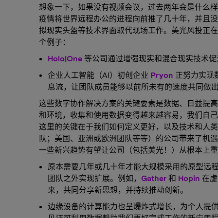
想象一下，如果没有视频会议，过去两年会是什么样
疫情将世界远程办公的进程向前推了几十年，并且没
拟现实头盔等技术界面取代现场工作。美光风投正在
个例子：
Holo|One
等公司通过增强现实和混合现实技术促
企业人工智能（AI）初创企业
Pryon
正努力实现
息流，让团队成员能够以前所未有的速度共同做
这些数字协作解决方案的关键要素是数据、日益提高
和环境，收集和使用数据变得越来越容易，我们自己
这里的关键在于我们如何定义更好，以及技术和人类
队；美国、亚洲或欧洲团队等等）的公司带来了机
一些新兴趋势有望让公司（包括美光！）从根本上重
原本需要几年或几十年才能大规模采用的原型远
团队之外实现扩展。例如，
Gather
和
Hopin
在虚
来，共同分享新思想，并持续推动创新。
边缘设备的计算能力也呈爆炸式增长，为个人提供了
见证可利用数据帮助我们更好完成工作的新应用