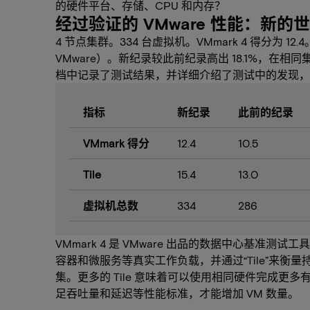
的硬件平台、存储、CPU 和内存？
经过验证的 VMware 性能：新的
4 节点集群。334 台虚拟机。VMmark 4 得分为 12
VMware）。新纪录较此前纪录高出 18.1%，在相
档中记录了测试结果，并详细介绍了测试中的发现，
指标
新纪录
此前的纪录
VMmark 得分
12.4
10.5
Tile
15.4
13.0
虚拟机总数
334
286
VMmark 4 是 VMware 出品的数据中心基准测试
容器和微服务等真实工作负载，并通过“Tile”来衡量
集。更多的 Tile 意味着可以使用相同硬件完成
足吞吐量和延迟等性能标准，才能增加 VM 数量。