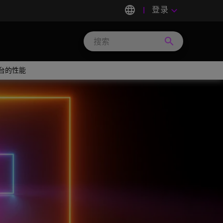
language
登录
keyboard_arrow_down
search
Search
Micron
Technology
化平台的性能