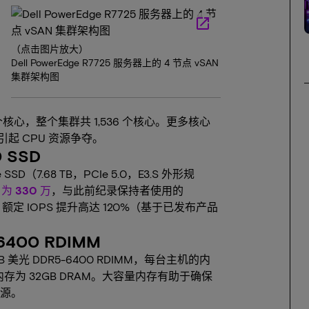
launch
（点击图片放大）
Dell PowerEdge R7725 服务器上的 4 节点 vSAN
集群架构图
 个核心，整个集群共 1,536 个核心。更多核心
起 CPU 资源争夺。
 SSD
SD（7.68 TB，PCIe 5.0，E3.S 外形规
为 330 万
，与此前纪录保持者使用的
D 相比，额定 IOPS 提升高达 120%（基于已发布产品
6400 RDIMM
B 美光 DDR5-6400 RDIMM，每台主机的内
的内存为 32GB DRAM。大容量内存有助于确保
资源。