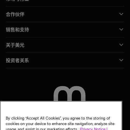
合作伙伴
销售和支持
关于美光
投资者关系
联系我们
By clicking “Accept All Cookies”, you agree to the storing of
cookies on your device to enhance site navigation, analyze site
usage, and assist in our marketing efforts.
Privacy Notice |