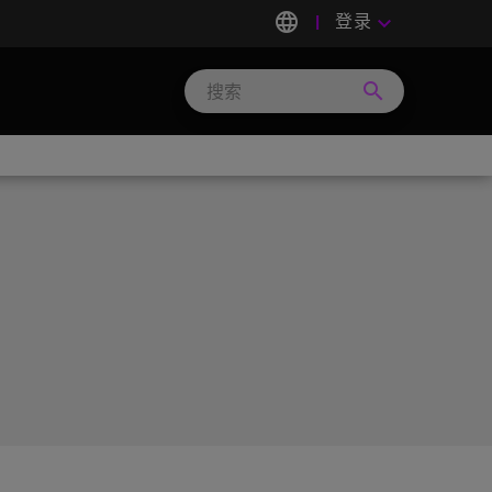
language
登录
keyboard_arrow_down
search
Search
Micron
Technology