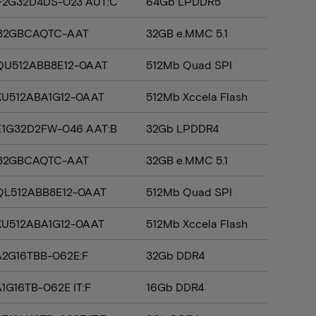
2G32D4DS-023 AUT:C
64Gb LPDDR5
32GBCAQTC-AAT
32GB e.MMC 5.1
U512ABB8E12-0AAT
512Mb Quad SPI
U512ABA1G12-0AAT
512Mb Xccela Flash
1G32D2FW-046 AAT:B
32Gb LPDDR4
32GBCAQTC-AAT
32GB e.MMC 5.1
L512ABB8E12-0AAT
512Mb Quad SPI
U512ABA1G12-0AAT
512Mb Xccela Flash
2G16TBB-062E:F
32Gb DDR4
1G16TB-062E IT:F
16Gb DDR4