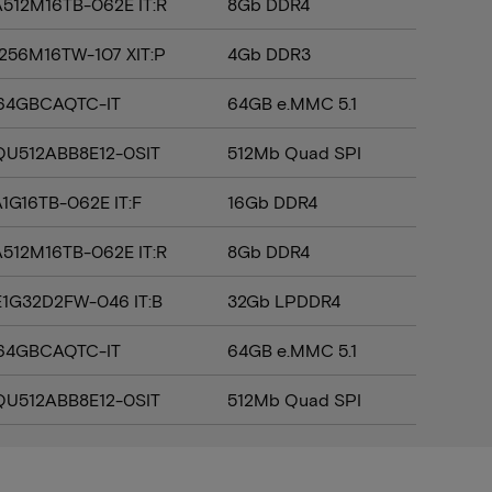
512M16TB-062E IT:R
8Gb DDR4
256M16TW-107 XIT:P
4Gb DDR3
64GBCAQTC-IT
64GB e.MMC 5.1
U512ABB8E12-0SIT
512Mb Quad SPI
1G16TB-062E IT:F
16Gb DDR4
512M16TB-062E IT:R
8Gb DDR4
1G32D2FW-046 IT:B
32Gb LPDDR4
64GBCAQTC-IT
64GB e.MMC 5.1
U512ABB8E12-0SIT
512Mb Quad SPI