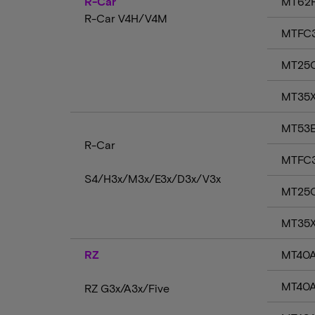
R-Car
MT62F
R-Car V4H/V4M
MTFC
MT25Q
MT35X
MT53E
R-Car
MTFC
S4/H3x/M3x/E3x/D3x/V3x
MT25Q
MT35X
RZ
MT40A
MT40A
RZ G3x/A3x/Five